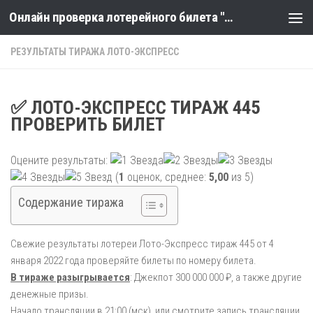
Онлайн проверка лотерейного билета "Столото" по номеру тиража
Skip to content
РЕЗУЛЬТАТЫ ТИРАЖА ЛОТО-ЭКСПРЕСС
✅ ЛОТО-ЭКСПРЕСС ТИРАЖ 445
ПРОВЕРИТЬ БИЛЕТ
Оцените результаты:
(
1
оценок, среднее:
5,00
из 5)
Содержание тиража
Свежие результаты лотереи Лото-Экспресс тираж 445 от 4
января 2022 года проверяйте билеты по номеру билета.
В тираже разыгрывается
: Джекпот 300 000 000 ₽, а также другие
денежные призы.
Начало трансляции в 21:00 (мск), или смотрите запись трансляции