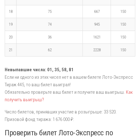
18
75
667
150
19
74
945
150
20
36
1621
150
21
62
2228
150
Невыпавшие числа:
01,
35,
58,
81
Если ни одного из этих чисел нет в вашем билете Лото-Экспресс
Тираж 445, то ваш билет выиграл!
Обязательно проверьте ваш билет и получите ваш выигрыш.
Как
получить выигрыш?
Число билетов, принявших участие в розыгрыше: 33 520.
Призовой фонд тиража: 1 676 000 ₽.
Проверить билет Лото-Экспресс по