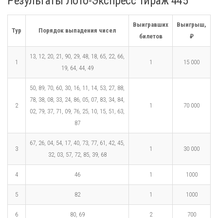
Результаты Лото-Экспресс Тираж 445
Выигравших
Выигрыш,
Тур
Порядок выпадения чисел
билетов
₽
13, 12, 20, 21, 90, 29, 48, 18, 65, 22, 66,
1
1
15 000
19, 64, 44, 49
50, 89, 70, 60, 30, 16, 11, 14, 53, 27, 88,
78, 38, 08, 33, 24, 86, 05, 07, 83, 34, 84,
2
1
70 000
02, 79, 37, 71, 09, 76, 25, 10, 15, 51, 63,
87
67, 26, 04, 54, 17, 40, 73, 77, 61, 42, 45,
3
1
30 000
32, 03, 57, 72, 85, 39, 68
4
46
1
1000
5
82
1
1000
6
80, 69
2
700