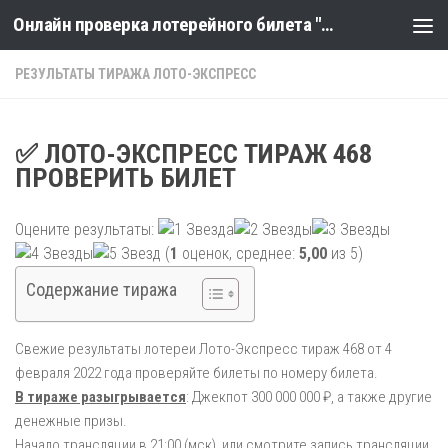
Онлайн проверка лотерейного билета "Столото" по номеру тиража
Skip to content
РЕЗУЛЬТАТЫ ТИРАЖА ЛОТО-ЭКСПРЕСС
✅ ЛОТО-ЭКСПРЕСС ТИРАЖ 468
ПРОВЕРИТЬ БИЛЕТ
Оцените результаты:
(
1
оценок, среднее:
5,00
из 5)
Содержание тиража
Свежие результаты лотереи Лото-Экспресс тираж 468 от 4
февраля 2022 года проверяйте билеты по номеру билета.
В тираже разыгрывается
: Джекпот 300 000 000 ₽, а также другие
денежные призы.
Начало трансляции в 21:00 (мск), или смотрите запись трансляции