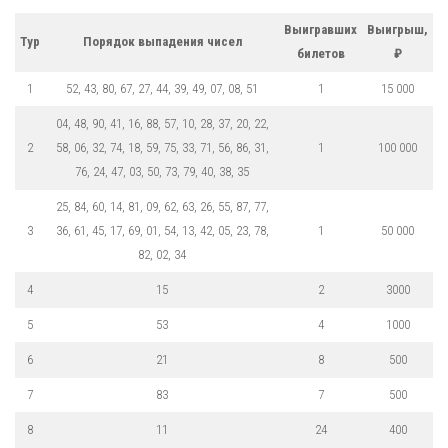
Выигравших
Выигрыш,
Тур
Порядок выпадения чисел
билетов
₽
1
52, 43, 80, 67, 27, 44, 39, 49, 07, 08, 51
1
15 000
04, 48, 90, 41, 16, 88, 57, 10, 28, 37, 20, 22,
2
58, 06, 32, 74, 18, 59, 75, 33, 71, 56, 86, 31,
1
100 000
76, 24, 47, 03, 50, 73, 79, 40, 38, 35
25, 84, 60, 14, 81, 09, 62, 63, 26, 55, 87, 77,
3
36, 61, 45, 17, 69, 01, 54, 13, 42, 05, 23, 78,
1
50 000
82, 02, 34
4
15
2
3000
5
53
4
1000
6
21
8
500
7
83
7
500
8
11
24
400