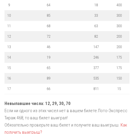
9
64
18
400
10
85
33
300
11
68
63
300
12
72
82
200
13
46
147
200
14
19
246
175
15
65
377
175
16
89
535
150
17
66
811
15
Невыпавшие числа:
12,
29,
30,
70
Если ни одного из этих чисел нет в вашем билете Лото-Экспресс
Тираж 468, то ваш билет выиграл!
Обязательно проверьте ваш билет и получите ваш выигрыш.
Как
получить выигрыш?