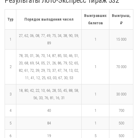
Результаты Лото-Экспресс Тираж 532
Выигравших
Выигрыш,
Тур
Порядок выпадения чисел
билетов
₽
27, 62, 06, 08, 77, 49, 75, 34, 38, 90, 59,
1
1
15 000
89
78, 35, 01, 36, 70, 14, 87, 85, 50, 46, 51,
20, 68, 69, 54, 05, 21, 26, 86, 79, 52, 65,
2
1
70 000
82, 61, 72, 39, 29, 73, 37, 47, 74, 13, 02,
11, 41, 12, 25, 63, 03, 67, 30, 53
18, 80, 42, 22, 10, 66, 28, 55, 45, 88, 58,
3
1
30 000
56, 33, 76, 81, 16, 31
4
40
1
700
5
84
1
500
6
19
5
500