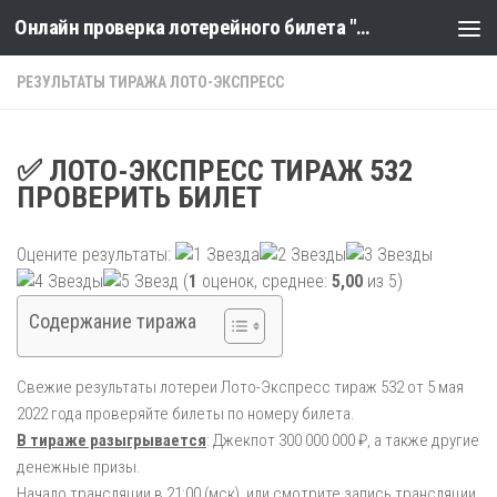
Онлайн проверка лотерейного билета "Столото" по номеру тиража
Skip to content
РЕЗУЛЬТАТЫ ТИРАЖА ЛОТО-ЭКСПРЕСС
✅ ЛОТО-ЭКСПРЕСС ТИРАЖ 532
ПРОВЕРИТЬ БИЛЕТ
Оцените результаты:
(
1
оценок, среднее:
5,00
из 5)
Содержание тиража
Свежие результаты лотереи Лото-Экспресс тираж 532 от 5 мая
2022 года проверяйте билеты по номеру билета.
В тираже разыгрывается
: Джекпот 300 000 000 ₽, а также другие
денежные призы.
Начало трансляции в 21:00 (мск), или смотрите запись трансляции