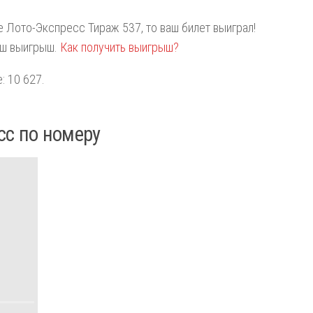
те Лото-Экспресс Тираж 537, то ваш билет выиграл!
аш выигрыш.
Как получить выигрыш?
: 10 627.
сс по номеру