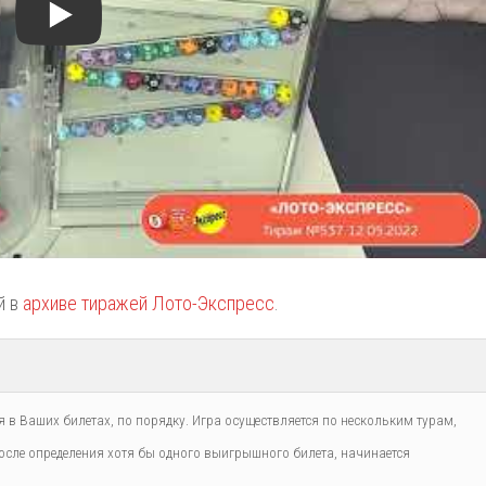
й в
архиве тиражей Лото-Экспресс
.
 в Ваших билетах, по порядку. Игра осуществляется по нескольким турам,
сле определения хотя бы одного выигрышного билета, начинается