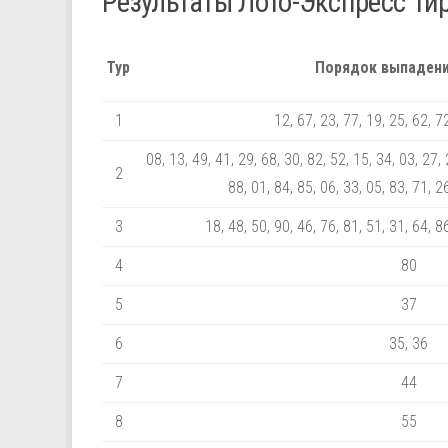
Результаты Лото-Экспресс Ти
Тур
Порядок выпадени
1
12, 67, 23, 77, 19, 25, 62, 7
08, 13, 49, 41, 29, 68, 30, 82, 52, 15, 34, 03, 27, 
2
88, 01, 84, 85, 06, 33, 05, 83, 71, 2
3
18, 48, 50, 90, 46, 76, 81, 51, 31, 64, 8
4
80
5
37
6
35, 36
7
44
8
55