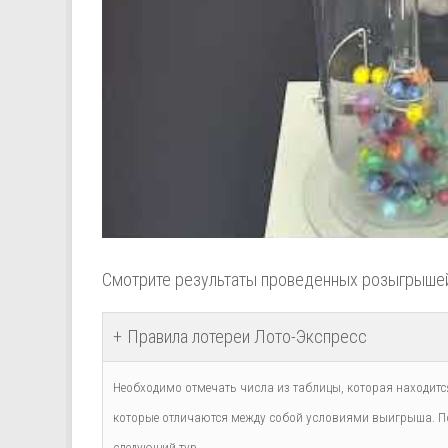
Смотрите результаты проведенных розыгрыше
Правила лотереи Лото-Экспресс
Необходимо отмечать числа из таблицы, которая находится
которые отличаются между собой условиями выигрыша. По
следующий тур.