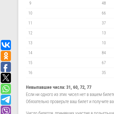
9
48
10
66
11
37
12
13
13
10
14
84
15
67
16
35
Невыпавшие числа:
31,
60,
72,
77
Если ни одного из этих чисел нет в вашем биле
Обязательно проверьте ваш билет и получите в
Число билетов, принявших участие в розыгрыше