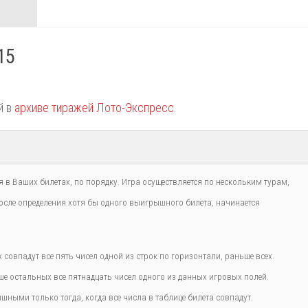
15
й в
архиве тиражей Лото-Экспресс
.
 в Ваших билетах, по порядку. Игра осуществляется по нескольким турам,
сле определения хотя бы одного выигрышного билета, начинается
совпадут все пять чисел одной из строк по горизонтали, раньше всех.
 остальных все пятнадцать чисел одного из данных игровых полей.
шными только тогда, когда все числа в таблице билета совпадут.