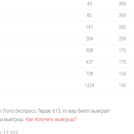
43
300
82
300
141
200
204
200
308
175
437
175
738
150
1224
150
те Лото-Экспресс Тираж 615, то ваш билет выиграл!
аш выигрыш.
Как получить выигрыш?
: 17 337.