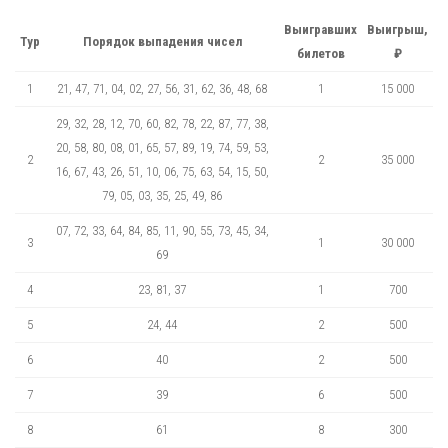
Выигравших
Выигрыш,
Тур
Порядок выпадения чисел
билетов
₽
1
21, 47, 71, 04, 02, 27, 56, 31, 62, 36, 48, 68
1
15 000
29, 32, 28, 12, 70, 60, 82, 78, 22, 87, 77, 38,
20, 58, 80, 08, 01, 65, 57, 89, 19, 74, 59, 53,
2
2
35 000
16, 67, 43, 26, 51, 10, 06, 75, 63, 54, 15, 50,
79, 05, 03, 35, 25, 49, 86
07, 72, 33, 64, 84, 85, 11, 90, 55, 73, 45, 34,
3
1
30 000
69
4
23, 81, 37
1
700
5
24, 44
2
500
6
40
2
500
7
39
6
500
8
61
8
300