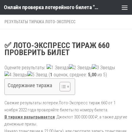
Онлайн проверка лотерейного билета "Столото" по номеру тиража
Skip to content
РЕЗУЛЬТАТЫ ТИРАЖА ЛОТО-ЭКСПРЕСС
✅ ЛОТО-ЭКСПРЕСС ТИРАЖ 660
ПРОВЕРИТЬ БИЛЕТ
Оцените результаты:
(
1
оценок, среднее:
5,00
из 5)
Содержание тиража
Свежие результаты лотереи Лото-Экспресс тираж 660 от 1
ноября 2022 года проверяйте билеты по номеру билета.
В тираже разыгрывается
: Джекпот 300 000 000 ₽, а также другие
денежные призы.
Начало трансляции в 21:00 (мск), или смотрите запись трансляции