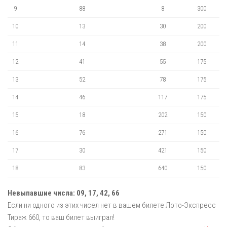
9
88
8
300
10
13
30
200
11
14
38
200
12
41
55
175
13
52
78
175
14
46
117
175
15
18
202
150
16
76
271
150
17
30
421
150
18
83
640
150
Невыпавшие числа:
09,
17,
42,
66
Если ни одного из этих чисел нет в вашем билете Лото-Экспресс
Тираж 660, то ваш билет выиграл!