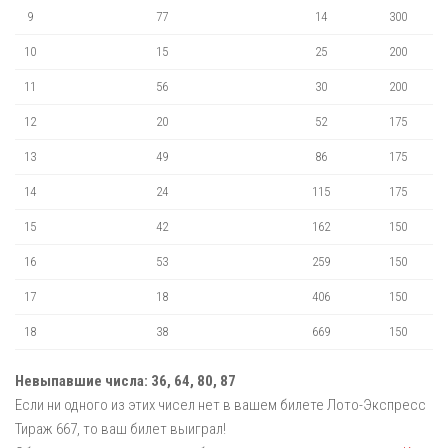
9
77
14
300
10
15
25
200
11
56
30
200
12
20
52
175
13
49
86
175
14
24
115
175
15
42
162
150
16
53
259
150
17
18
406
150
18
38
669
150
Невыпавшие числа:
36,
64,
80,
87
Если ни одного из этих чисел нет в вашем билете Лото-Экспресс
Тираж 667, то ваш билет выиграл!