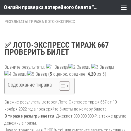
Онлайн проверка лотерейного билета "Столото" по номеру тиража
Skip to content
РЕЗУЛЬТАТЫ ТИРАЖА ЛОТО-ЭКСПРЕСС
✅ ЛОТО-ЭКСПРЕСС ТИРАЖ 667
ПРОВЕРИТЬ БИЛЕТ
Оцените результаты:
(
5
оценок, среднее:
4,20
из 5)
Содержание тиража
Свежие результаты лотереи Лото-Экспресс тираж 667 от 10
ноября 2022 года проверяйте билеты по номеру билета.
В тираже разыгрывается
: Джекпот 300 000 000 ₽, а также другие
денежные призы.
Начало трансляции в 21:00 (мск), или смотрите запись трансляции