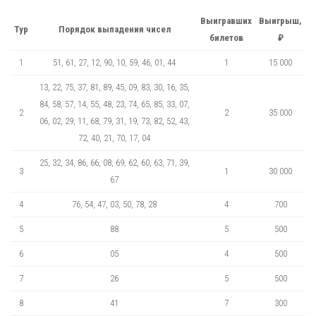
Выигравших
Выигрыш,
Тур
Порядок выпадения чисел
билетов
₽
1
51, 61, 27, 12, 90, 10, 59, 46, 01, 44
1
15 000
13, 22, 75, 37, 81, 89, 45, 09, 83, 30, 16, 35,
84, 58, 57, 14, 55, 48, 23, 74, 65, 85, 33, 07,
2
2
35 000
06, 02, 29, 11, 68, 79, 31, 19, 73, 82, 52, 43,
72, 40, 21, 70, 17, 04
25, 32, 34, 86, 66, 08, 69, 62, 60, 63, 71, 39,
3
1
30 000
67
4
76, 54, 47, 03, 50, 78, 28
4
700
5
88
5
500
6
05
4
500
7
26
5
500
8
41
7
300