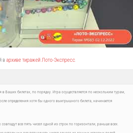
й в
архиве тиражей Лото-Экспресс
.
 в Ваших билетах, по порядку. Игра осуществляется по нескольким турам,
сле определения хотя бы одного выигрышного билета, начинается
совпадут все пять чисел одной из строк по горизонтали, раньше всех.
 остальных все пятнадцать чисел одного из данных игровых полей.