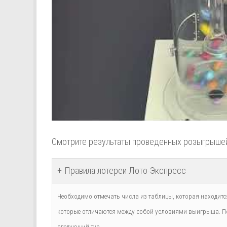
Смотрите результаты проведенных розыгрыше
Правила лотереи Лото-Экспресс
Необходимо отмечать числа из таблицы, которая находится
которые отличаются между собой условиями выигрыша. По
следующий тур.