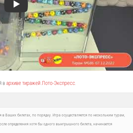
й в
архиве тиражей Лото-Экспресс
.
 в Ваших билетах, по порядку. Игра осуществляется по нескольким турам,
сле определения хотя бы одного выигрышного билета, начинается