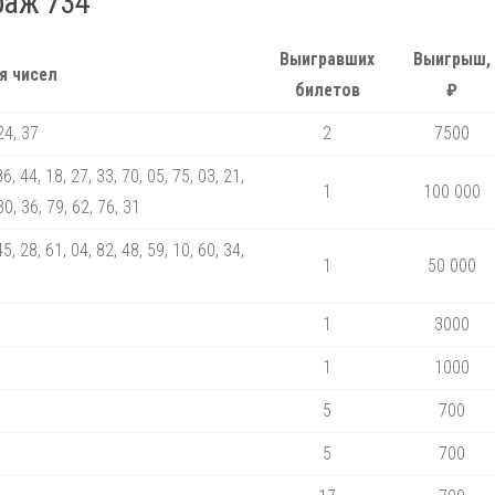
раж 734
Выигравших
Выигрыш,
я чисел
билетов
₽
24, 37
2
7500
86, 44, 18, 27, 33, 70, 05, 75, 03, 21,
1
100 000
30, 36, 79, 62, 76, 31
45, 28, 61, 04, 82, 48, 59, 10, 60, 34,
1
50 000
1
3000
1
1000
5
700
5
700