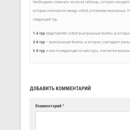
Необходимо отмечать числа из таблицы, которая находится
которые отличаются между собой условиями выигрыша. По
следующий тур.
1-й тур
представляет собой выигрышные билеты, в которых 
2-й тур
— выигрышные билеты, в которых совпадают раньше
3-й тур
, и все последующие за ним туры, считаются выигры
ДОБАВИТЬ КОММЕНТАРИЙ
Комментарий
*