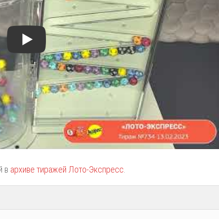
й в
архиве тиражей Лото-Экспресс
.