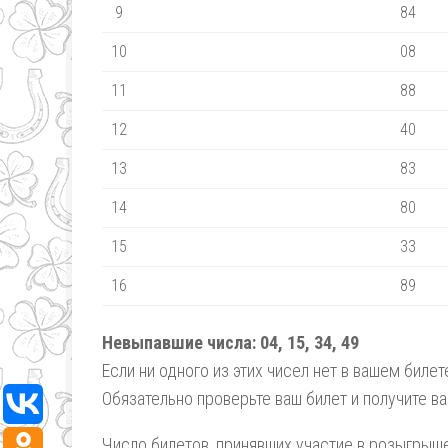
9
84
10
08
11
88
12
40
13
83
14
80
15
33
16
89
Невыпавшие числа:
04,
15,
34,
49
Если ни одного из этих чисел нет в вашем биле
Обязательно проверьте ваш билет и получите в
Число билетов, принявших участие в розыгрыше