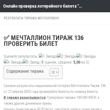
Онлайн проверка лотерейного билета "Столото" по номеру тиража
Skip to content
РЕЗУЛЬТАТЫ ТИРАЖА МЕЧТАЛЛИОН
✅ МЕЧТАЛЛИОН ТИРАЖ 136
ПРОВЕРИТЬ БИЛЕТ
Оцените результаты:
(
1
оценок, среднее:
5,00
из 5)
Содержание тиража
Свежие результаты национальной лотереи Мечталлион Тираж 136
от 27 апреля 2025 года проверяйте билеты по номеру билета.
В тираже разыгрывается
: Суперприз тиража 100 000 000 ₽, а
также другие денежные призы.
Начало трансляции в 00:20 (мск), смотрите запись трансляции у