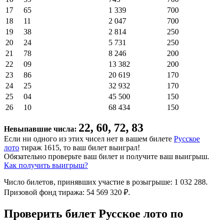
17
65
1 339
700
18
11
2 047
700
19
38
2 814
250
20
24
5 731
250
21
78
8 246
200
22
09
13 382
200
23
86
20 619
170
24
25
32 932
170
25
04
45 500
150
26
10
68 434
150
22, 60, 72, 83
Невыпавшие числа:
Если ни одного из этих чисел нет в вашем билете
Русское
лото
тираж 1615, то ваш билет выиграл!
Обязательно проверьте ваш билет и получите ваш выигрыш.
Как получить выигрыш?
Число билетов, принявших участие в розыгрыше: 1 032 288.
Призовой фонд тиража: 54 569 320 ₽.
Проверить билет Русское лото по