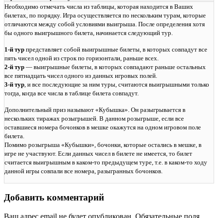
Необходимо отмечать числа из таблицы, которая находится в Ваших
билетах, по порядку. Игра осуществляется по нескольким турам, которые
отличаются между собой условиями выигрыша. После определения хотя
бы одного выигрышного билета, начинается следующий тур.
1-й тур
представляет собой выигрышные билеты, в которых совпадут все
пять чисел одной из строк по горизонтали, раньше всех.
2-й тур
— выигрышные билеты, в которых совпадают раньше остальных
все пятнадцать чисел одного из данных игровых полей.
3-й тур
, и все последующие за ним туры, считаются выигрышными только
тогда, когда все числа в таблице билета совпадут.
Дополнительный приз называют «Кубышка». Он разыгрывается в
нескольких тиражах розыгрышей. В данном розыгрыше, если все
оставшиеся номера бочонков в мешке окажутся на одном игровом поле
билета.
Помимо розыгрыша «Кубышки», бочонки, которые остались в мешке, в
игре не участвуют. Если данных чисел в билете не имеется, то билет
считается выигрышным в каком-то предыдущем туре, т.е. в каком-то ходу
данной игры совпали все номера, разыгранных бочонков.
Добавить комментарий
Ваш адрес email не будет опубликован.
Обязательные поля