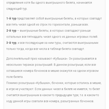
определения хотя бы одного выигрышного билета, начинается
следующий тур.
1-й тур
представляет собой выигрышные билеты, в которых совпадут
все пять чисел одной из строк по горизонтали, раньше всех.
2-й тур
— выигрышные билеты, в которых совпадают раньше
остальных все пятнадцать чисел одного из данных игровых полей.
3-й тур
, и все последующие за ним туры, считаются выигрышными
только тогда, когда все числа в таблице билета совпадут.
Дополнительный приз называют «Кубышка». Он разыгрывается в
нескольких тиражах розыгрышей. В данном розыгрыше, если все
оставшиеся номера бочонков в мешке окажутся на одном игровом
поле билета.
Помимо розыгрыша «Кубышки», бочонки, которые остались в мешке,
в игре не участвуют. Если данных чисел в билете не имеется, то билет
считается выигрышным в каком-то предыдущем туре, т.е. в каком-то
ходу данной игры совпали все номера, разыгранных бочонков.