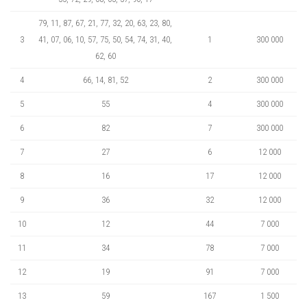
79, 11, 87, 67, 21, 77, 32, 20, 63, 23, 80,
3
41, 07, 06, 10, 57, 75, 50, 54, 74, 31, 40,
1
300 000
62, 60
4
66, 14, 81, 52
2
300 000
5
55
4
300 000
6
82
7
300 000
7
27
6
12 000
8
16
17
12 000
9
36
32
12 000
10
12
44
7 000
11
34
78
7 000
12
19
91
7 000
13
59
167
1 500