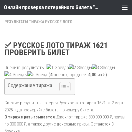
Онлайн проверка лотерейного билета "Столото" по номеру тиража
Skip to content
РЕЗУЛЬТАТЫ ТИРАЖА РУССКОЕ ЛОТО
✅ РУССКОЕ ЛОТО ТИРАЖ 1621
ПРОВЕРИТЬ БИЛЕТ
Оцените результаты:
(
4
оценок, среднее:
4,00
из 5)
Содержание тиража
Свежие результаты лотереи Русское лото тираж 1621 от 2 марта
2025 года проверяйте билеты по номеру билета.
В тираже разыгрывается
: Джекпот тиража 800 000 000 ₽, призы
по 300 000 ₽, а также другие денежные призы. Останется 3
бочонка.