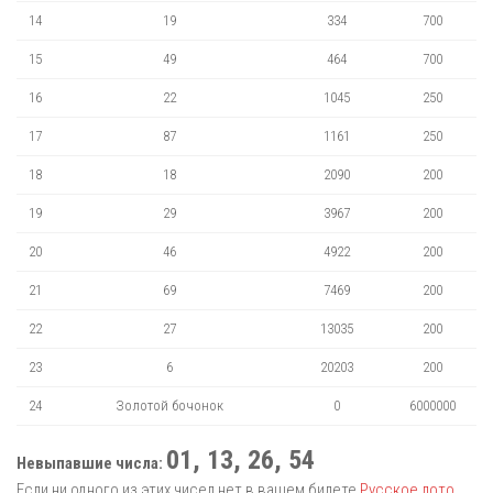
14
19
334
700
15
49
464
700
16
22
1045
250
17
87
1161
250
18
18
2090
200
19
29
3967
200
20
46
4922
200
21
69
7469
200
22
27
13035
200
23
6
20203
200
24
Золотой бочонок
0
6000000
01, 13, 26, 54
Невыпавшие числа:
Если ни одного из этих чисел нет в вашем билете
Русское лото