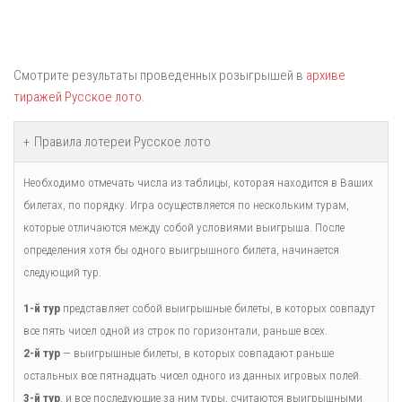
Смотрите результаты проведенных розыгрышей в
архиве
тиражей Русское лото
.
Правила лотереи Русское лото
Необходимо отмечать числа из таблицы, которая находится в Ваших
билетах, по порядку. Игра осуществляется по нескольким турам,
которые отличаются между собой условиями выигрыша. После
определения хотя бы одного выигрышного билета, начинается
следующий тур.
1-й тур
представляет собой выигрышные билеты, в которых совпадут
все пять чисел одной из строк по горизонтали, раньше всех.
2-й тур
— выигрышные билеты, в которых совпадают раньше
остальных все пятнадцать чисел одного из данных игровых полей.
3-й тур
, и все последующие за ним туры, считаются выигрышными