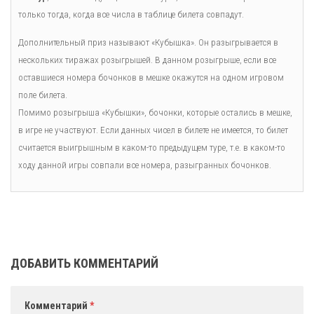
только тогда, когда все числа в таблице билета совпадут.
Дополнительный приз называют «Кубышка». Он разыгрывается в
нескольких тиражах розыгрышей. В данном розыгрыше, если все
оставшиеся номера бочонков в мешке окажутся на одном игровом
поле билета.
Помимо розыгрыша «Кубышки», бочонки, которые остались в мешке,
в игре не участвуют. Если данных чисел в билете не имеется, то билет
считается выигрышным в каком-то предыдущем туре, т.е. в каком-то
ходу данной игры совпали все номера, разыгранных бочонков.
ДОБАВИТЬ КОММЕНТАРИЙ
Комментарий
*