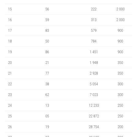
15
56
222
2 000
16
59
313
2 000
17
83
579
900
18
50
784
900
19
86
1 451
900
20
21
1 948
350
21
77
2 928
350
22
38
5 054
300
23
62
7 023
300
24
13
12 233
250
25
05
22 872
250
26
19
28 754
200