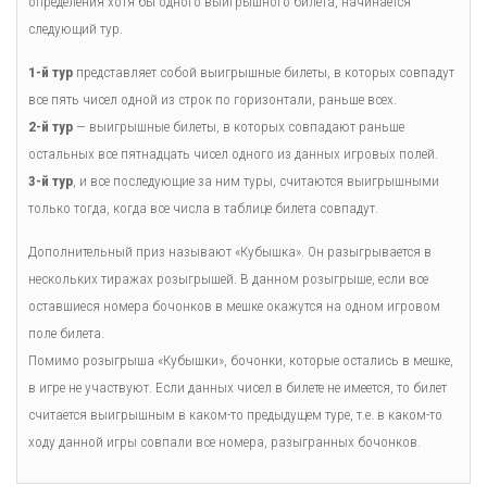
определения хотя бы одного выигрышного билета, начинается
следующий тур.
1-й тур
представляет собой выигрышные билеты, в которых совпадут
все пять чисел одной из строк по горизонтали, раньше всех.
2-й тур
— выигрышные билеты, в которых совпадают раньше
остальных все пятнадцать чисел одного из данных игровых полей.
3-й тур
, и все последующие за ним туры, считаются выигрышными
только тогда, когда все числа в таблице билета совпадут.
Дополнительный приз называют «Кубышка». Он разыгрывается в
нескольких тиражах розыгрышей. В данном розыгрыше, если все
оставшиеся номера бочонков в мешке окажутся на одном игровом
поле билета.
Помимо розыгрыша «Кубышки», бочонки, которые остались в мешке,
в игре не участвуют. Если данных чисел в билете не имеется, то билет
считается выигрышным в каком-то предыдущем туре, т.е. в каком-то
ходу данной игры совпали все номера, разыгранных бочонков.