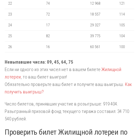
22
74
12 968
121
23
72
18 557
114
24
17
29 327
105
25
82
39 775
104
26
16
60 561
100
Невыпавшие числа: 09, 45, 64, 75
Если ни одного из этих чисел нет в вашем билете
Жилищной
лотереи
, то ваш билет выиграл!
Обязательно проверьте ваш билет и получите ваш выигрыш.
Как
получить выигрыш?
Число билетов, принявших участие в розыгрыше: 919 404.
Разыгранный призовой фонд текущего тиража составил: 34 710
540 рублей.
Проверить билет Жилищной лотереи по