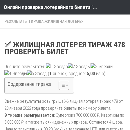
Онлайн проверка лотерейного билета "Столото" по номеру тиража
Skip to content
РЕЗУЛЬТАТЫ ТИРАЖА ЖИЛИЩНАЯ ЛОТЕРЕЯ
✅ ЖИЛИЩНАЯ ЛОТЕРЕЯ ТИРАЖ 478
ПРОВЕРИТЬ БИЛЕТ
Оцените результаты:
(
1
оценок, среднее:
5,00
из 5)
Содержание тиража
Свежие результаты розыгрыша Жилищная лотерея тираж 478 от
23 января 2022 года проверяйте билеты по номеру билета.
В тираже разыгрывается
: Суперприз 700 000 000 ₽, Квартиры по
5 000 000 ₽, а также тысячи денежных призов. Останется 4 шара.
Начало трансляции в 08:20 (мск) на телеканале НТВ, или смотрите