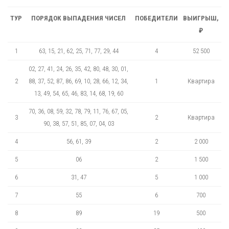
ТУР
ПОРЯДОК ВЫПАДЕНИЯ ЧИСЕЛ
ПОБЕДИТЕЛИ
ВЫИГРЫШ,
₽
1
63, 15, 21, 62, 25, 71, 77, 29, 44
4
52 500
02, 27, 41, 24, 26, 35, 42, 80, 48, 30, 01,
2
88, 37, 52, 87, 86, 69, 10, 28, 66, 12, 34,
1
Квартира
13, 49, 54, 65, 46, 83, 14, 68, 19, 60
70, 36, 08, 59, 32, 78, 79, 11, 76, 67, 05,
3
2
Квартира
90, 38, 57, 51, 85, 07, 04, 03
4
56, 61, 39
2
2 000
5
06
2
1 500
6
31, 47
5
1 000
7
55
6
700
8
89
19
500