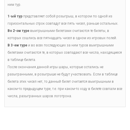
ним тур.
1-ый тур
представляет собой розыгрыш, в котором по одной из
горизонтальных строк совпадут все пять чисел, раньше остальных.
Во 2-ом туре
выигрышными билетами считаются те билеты, в
которых сошлись все пятнадцать чисел в одном из игровых полей.
В 3-ем туре
и во всех последующих за ним туров выигрышными
билетами считаются те, в которых совпадают все числа, находящиеся
в таблице билета.
После окончания данной игры шары, которые остались не
разыгранными, в розыгрыше не будут участвовать. Если в таблице
билета этих чисел нет, то данный билет считается выигрышным в
каком-то предыдущем туре, т.е. при каком-то ходу в билете совпали все
числа, разыгранных шаров логотрона.