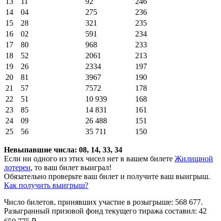
13
11
92
246
14
04
275
236
15
28
321
235
16
02
591
234
17
80
968
233
18
52
2061
213
19
26
2334
197
20
81
3967
190
21
57
7572
178
22
51
10 939
168
23
85
14 831
161
24
09
26 488
151
25
56
35 711
150
Невыпавшие числа: 08, 14, 33, 34
Если ни одного из этих чисел нет в вашем билете
Жилищной
лотереи
, то ваш билет выиграл!
Обязательно проверьте ваш билет и получите ваш выигрыш.
Как получить выигрыш?
Число билетов, принявших участие в розыгрыше: 568 677.
Разыгранный призовой фонд текущего тиража составил: 42