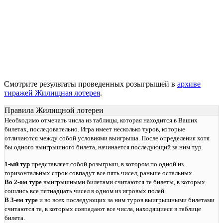
Смотрите результаты проведенных розыгрышей в
архиве
тиражей Жилищная лотерея
.
Правила Жилищной лотереи
Необходимо отмечать числа из таблицы, которая находится в Ваших
билетах, последовательно. Игра имеет несколько туров, которые
отличаются между собой условиями выигрыша. После определения хотя
бы одного выигрышного билета, начинается последующий за ним тур.
1-ый тур
представляет собой розыгрыш, в котором по одной из
горизонтальных строк совпадут все пять чисел, раньше остальных.
Во 2-ом туре
выигрышными билетами считаются те билеты, в которых
сошлись все пятнадцать чисел в одном из игровых полей.
В 3-ем туре
и во всех последующих за ним туров выигрышными билетами
считаются те, в которых совпадают все числа, находящиеся в таблице
билета.