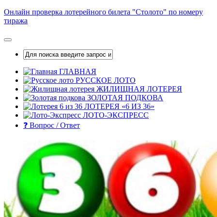
Skip
Онлайн проверка лотерейного билета "Столото" по номеру
to
тиража
content
ГЛАВНАЯ
РУССКОЕ ЛОТО
ЖИЛИЩНАЯ ЛОТЕРЕЯ
ЗОЛОТАЯ ПОДКОВА
ЛОТЕРЕЯ «6 ИЗ 36»
ЛОТО-ЭКСПРЕСС
❓ Вопрос / Ответ