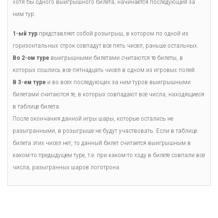
хотя бы одного выигрышного билета, начинается последующий за
ним тур.
1-ый тур
представляет собой розыгрыш, в котором по одной из
горизонтальных строк совпадут все пять чисел, раньше остальных.
Во 2-ом туре
выигрышными билетами считаются те билеты, в
которых сошлись все пятнадцать чисел в одном из игровых полей.
В 3-ем туре
и во всех последующих за ним туров выигрышными
билетами считаются те, в которых совпадают все числа, находящиеся
в таблице билета.
После окончания данной игры шары, которые остались не
разыгранными, в розыгрыше не будут участвовать. Если в таблице
билета этих чисел нет, то данный билет считается выигрышным в
каком-то предыдущем туре, т.е. при каком-то ходу в билете совпали все
числа, разыгранных шаров логотрона.