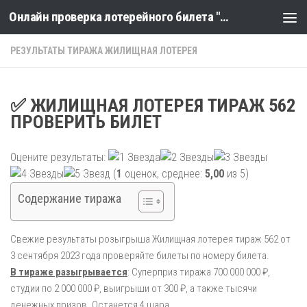
Онлайн проверка лотерейного билета "Столото" по номеру тиража
Skip to content
РЕЗУЛЬТАТЫ ТИРАЖА ЖИЛИЩНАЯ ЛОТЕРЕЯ
✅ ЖИЛИЩНАЯ ЛОТЕРЕЯ ТИРАЖ 562
ПРОВЕРИТЬ БИЛЕТ
Оцените результаты:
(
1
оценок, среднее:
5,00
из 5)
Содержание тиража
Свежие результаты розыгрыша Жилищная лотерея тираж 562 от
3 сентября 2023 года проверяйте билеты по номеру билета.
В тираже разыгрывается
: Суперприз тиража 700 000 000 ₽,
студии по 2 000 000 ₽, выигрыши от 300 ₽, а также тысячи
денежных призов. Останется 4 шара.