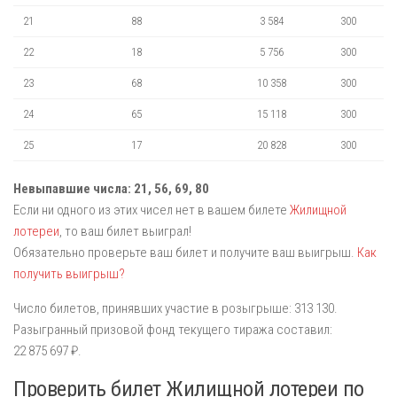
21
88
3 584
300
22
18
5 756
300
23
68
10 358
300
24
65
15 118
300
25
17
20 828
300
Невыпавшие числа: 21, 56, 69, 80
Если ни одного из этих чисел нет в вашем билете
Жилищной
лотереи
, то ваш билет выиграл!
Обязательно проверьте ваш билет и получите ваш выигрыш.
Как
получить выигрыш?
Число билетов, принявших участие в розыгрыше: 313 130.
Разыгранный призовой фонд текущего тиража составил:
22 875 697 ₽.
Проверить билет Жилищной лотереи по