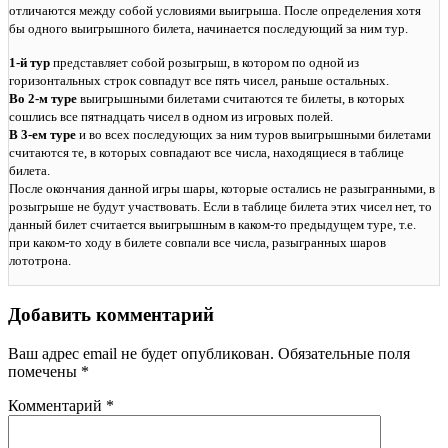
отличаются между собой условиями выигрыша. После определения хотя
бы одного выигрышного билета, начинается последующий за ним тур.
1-й тур
представляет собой розыгрыш, в котором по одной из
горизонтальных строк совпадут все пять чисел, раньше остальных.
Во 2-м туре
выигрышными билетами считаются те билеты, в которых
сошлись все пятнадцать чисел в одном из игровых полей.
В 3-ем туре
и во всех последующих за ним туров выигрышными билетами
считаются те, в которых совпадают все числа, находящиеся в таблице
билета.
После окончания данной игры шары, которые остались не разыгранными, в
розыгрыше не будут участвовать. Если в таблице билета этих чисел нет, то
данный билет считается выигрышным в каком-то предыдущем туре, т.е.
при каком-то ходу в билете совпали все числа, разыгранных шаров
лототрона.
Добавить комментарий
Ваш адрес email не будет опубликован.
Обязательные поля
помечены
*
Комментарий
*