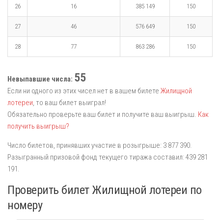
26
16
385 149
150
27
46
576 649
150
28
77
863 286
150
55
Невыпавшие числа:
Если ни одного из этих чисел нет в вашем билете
Жилищной
лотереи
, то ваш билет выиграл!
Обязательно проверьте ваш билет и получите ваш выигрыш.
Как
получить выигрыш?
Число билетов, принявших участие в розыгрыше: 3 877 390.
Разыгранный призовой фонд текущего тиража составил: 439 281
191.
Проверить билет Жилищной лотереи по
номеру