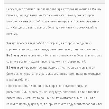
Необходимо отмечать числа из таблицы, которая находится в Ваших
билетах, последовательно. Игра имеет несколько туров, которые
отличаются между собой условиями выигрыша. После определения
хотя бы одного выигрышного билета, начинается последующий за
ним тур.
1-й тур
представляет собой розыгрыш, в котором по одной из
горизонтальных строк совпадут все пять чисел, раньше остальных.
Во 2-м туре
выигрышными билетами считаются те билеты, в которых
сошлись все пятнадцать чисел в одном из игровых полей.
В 3-ем туре
и во всех последующих за ним туров выигрышными
билетами считаются те, в которых совпадают все числа, находящиеся
в таблице билета.
После окончания данной игры шары, которые остались не
разыгранными, в розыгрыше не будут участвовать. Если в таблице
билета этих чисел нет, то данный билет считается выигрышным в
каком-то предыдущем туре, т.е. при каком-то ходу в билете совпали все