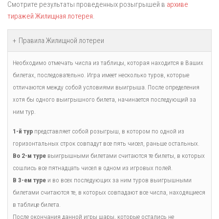
Смотрите результаты проведенных розыгрышей в
архиве
тиражей Жилищная лотерея
.
Правила Жилищной лотереи
Необходимо отмечать числа из таблицы, которая находится в Ваших
билетах, последовательно. Игра имеет несколько туров, которые
отличаются между собой условиями выигрыша. После определения
хотя бы одного выигрышного билета, начинается последующий за
ним тур.
1-й тур
представляет собой розыгрыш, в котором по одной из
горизонтальных строк совпадут все пять чисел, раньше остальных.
Во 2-м туре
выигрышными билетами считаются те билеты, в которых
сошлись все пятнадцать чисел в одном из игровых полей.
В 3-ем туре
и во всех последующих за ним туров выигрышными
билетами считаются те, в которых совпадают все числа, находящиеся
в таблице билета.
После окончания данной игры шары, которые остались не