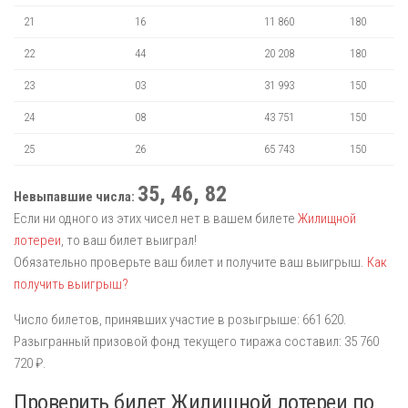
21
16
11 860
180
22
44
20 208
180
23
03
31 993
150
24
08
43 751
150
25
26
65 743
150
35, 46, 82
Невыпавшие числа:
Если ни одного из этих чисел нет в вашем билете
Жилищной
лотереи
, то ваш билет выиграл!
Обязательно проверьте ваш билет и получите ваш выигрыш.
Как
получить выигрыш?
Число билетов, принявших участие в розыгрыше: 661 620.
Разыгранный призовой фонд текущего тиража составил: 35 760
720 ₽.
Проверить билет Жилищной лотереи по