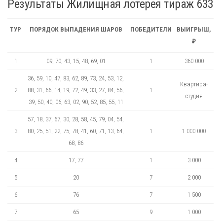
Результаты Жилищная лотерея тираж 633
ТУР
ПОРЯДОК ВЫПАДЕНИЯ ШАРОВ
ПОБЕДИТЕЛИ
ВЫИГРЫШ,
₽
1
09, 70, 43, 15, 48, 69, 01
1
360 000
36, 59, 10, 47, 83, 62, 89, 73, 24, 53, 12,
Квартира-
2
88, 31, 66, 14, 19, 72, 49, 33, 27, 84, 56,
1
студия
39, 50, 40, 06, 63, 02, 90, 52, 85, 55, 11
57, 18, 37, 67, 30, 28, 58, 45, 79, 04, 54,
3
80, 25, 51, 22, 75, 78, 41, 60, 71, 13, 64,
1
1 000 000
68, 86
4
17, 77
1
3 000
5
20
7
2 000
6
76
7
1 500
7
65
9
1 000