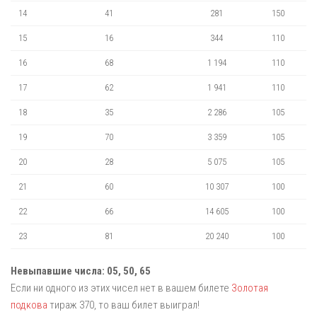
14
41
281
150
15
16
344
110
16
68
1 194
110
17
62
1 941
110
18
35
2 286
105
19
70
3 359
105
20
28
5 075
105
21
60
10 307
100
22
66
14 605
100
23
81
20 240
100
Невыпавшие числа: 05, 50, 65
Если ни одного из этих чисел нет в вашем билете
Золотая
подкова
тираж 370, то ваш билет выиграл!