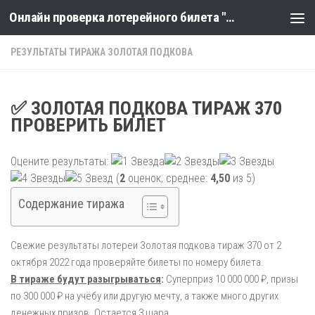
Онлайн проверка лотерейного билета "Столото" по номеру тиража
Skip to content
РЕЗУЛЬТАТЫ ТИРАЖА ЗОЛОТАЯ ПОДКОВА
✅ ЗОЛОТАЯ ПОДКОВА ТИРАЖ 370
ПРОВЕРИТЬ БИЛЕТ
Оцените результаты:
(
2
оценок, среднее:
4,50
из 5)
Содержание тиража
Свежие результаты лотереи Золотая подкова тираж 370 от 2
октября 2022 года проверяйте билеты по номеру билета.
В тираже будут разыгрываться
:
Суперприз 10 000 000 ₽, призы
по 300 000 ₽ на учёбу или другую мечту, а также много других
денежных призов. ​Остается 3 шара.