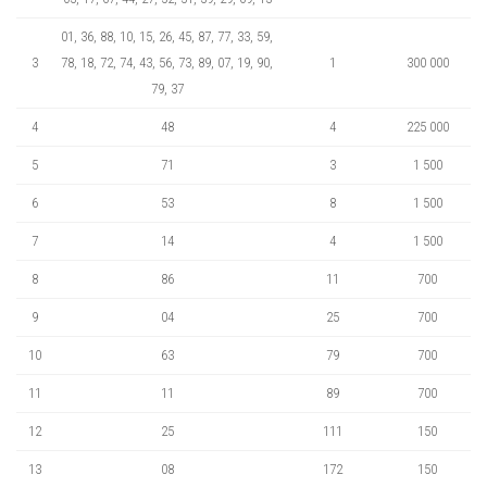
01, 36, 88, 10, 15, 26, 45, 87, 77, 33, 59,
3
78, 18, 72, 74, 43, 56, 73, 89, 07, 19, 90,
1
300 000
79, 37
4
48
4
225 000
5
71
3
1 500
6
53
8
1 500
7
14
4
1 500
8
86
11
700
9
04
25
700
10
63
79
700
11
11
89
700
12
25
111
150
13
08
172
150