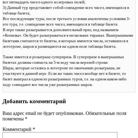
все пятнадцать чисел одного из игровых полей;
3) Данный тур представляет собой совпадение всех чисел, имеющихся в
таблице билета;
Все последующие туры, после третьего условия аналогичны условиям 3-
его тура, т.е. совпадение всех чисел, имеющихся в таблице билета.
В игре также разыгрывается дополнительный приз, под названием
«Копилка». Он будет разыгрываться в нескольких тиражах. Выигрышными
билетами считаются те билеты, в которых имеются числа, оставшихся в
лототроне, шаров и размещаются на одном поле таблицы билета.
Также имеется и розыгрыш суперприза. В суперпризе в выигрышных
билетах должны совпасть на 5-м ходу числа верхней строки.
Шары, которые остались в лототроне по окончанию розыгрыша, не
участвуют в данной игре. Если же таких чисел вообще нет в билете, то
билет выиграл в одном из разыгранных туров, т.е. на одном каком-либо
ходу совпадают все числа уже разыгранных шаров.
Добавить комментарий
Ваш адрес email не будет опубликован.
Обязательные поля
помечены
*
Комментарий
*