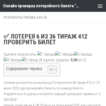
Онлайн проверка лотерейного билета "Столото" по номеру тиража
Skip to content
РЕЗУЛЬТАТЫ ТИРАЖА 6 ИЗ 36
✅ ЛОТЕРЕЯ 6 ИЗ 36 ТИРАЖ 412
ПРОВЕРИТЬ БИЛЕТ
Оцените результаты:
(
1
оценок, среднее:
5,00
из 5)
Содержание тиража
Свежие результаты розыгрыша Лотерея 6 из 36 тираж 412 от 23
июля 2023 года проверяйте билеты по номеру билета.
Угадайте все 6 шаров и получите главный суперприз тиража от 3
000 000 ₽.
Начало трансляции в 08:20 (мск) на телеканале НТВ, или смотрите