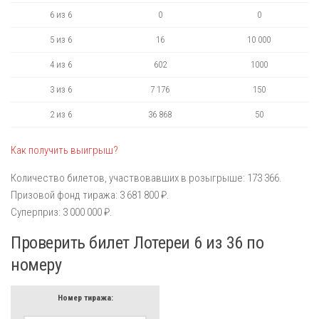
6 из 6
0
0
5 из 6
16
10 000
4 из 6
602
1000
3 из 6
7 176
150
2 из 6
36 868
50
Как получить выигрыш?
Количество билетов, участвовавших в розыгрыше: 173 366.
Призовой фонд тиража: 3 681 800 ₽.
Суперприз: 3 000 000 ₽.
Проверить билет Лотереи 6 из 36 по
номеру
Номер тиража: