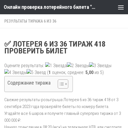
Онлайн проверка лотерейного билета "Столото" по номеру тиража
Skip to content
РЕЗУЛЬТАТЫ ТИРАЖА 6 ИЗ 36
✅ ЛОТЕРЕЯ 6 ИЗ 36 ТИРАЖ 418
ПРОВЕРИТЬ БИЛЕТ
Оцените результаты:
(
1
оценок, среднее:
5,00
из 5)
Содержание тиража
Свежие результаты розыгрыша Лотерея 6 из 36 тираж 418 от 3
сентября 2023 года проверяйте билеты по номеру билета.
Угадайте все 6 шаров и получите главный суперприз тиража от 3
000 000 ₽.
Начало трансляции в 08:20 (мск) на телеканале НТВ, или смотрите